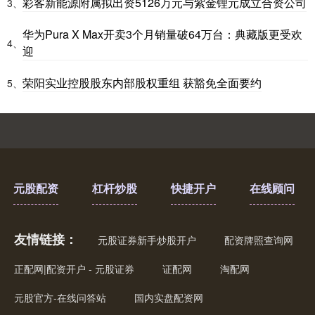
彩客新能源附属拟出资5126万元与紫金锂元成立合资公司
3、
华为Pura X Max开卖3个月销量破64万台：典藏版更受欢
4、
迎
荣阳实业控股股东内部股权重组 获豁免全面要约
5、
创业板指
3563.12
+47.56
+1.35%
元股配资
杠杆炒股
快捷开户
在线顾问
友情链接：
元股证券新手炒股开户
配资牌照查询网
基金指数
7242.10
+12.30
+0.17%
正配网|配资开户 - 元股证券
证配网
淘配网
元股官方-在线问答站
国内实盘配资网