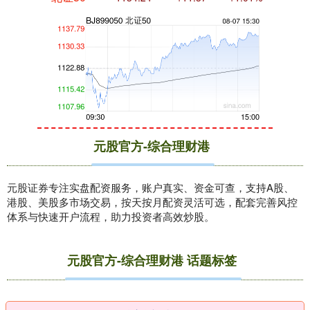
创业板指
3563.12
+47.56
+1.35%
元股官方-综合理财港
元股证券专注实盘配资服务，账户真实、资金可查，支持A股、
港股、美股多市场交易，按天按月配资灵活可选，配套完善风控
体系与快速开户流程，助力投资者高效炒股。
元股官方-综合理财港 话题标签
基金指数
7242.10
+12.30
+0.17%