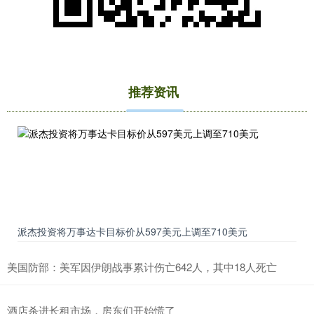
推荐资讯
上证综指
3940.04
+39.68
+1.02%
派杰投资将万事达卡目标价从597美元上调至710美元
美国防部：美军因伊朗战事累计伤亡642人，其中18人死亡
深证成指
14311.01
+200.89
+1.42%
酒店杀进长租市场，房东们开始慌了