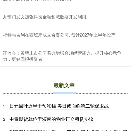
九部门发文加强科技金融领域数据开发利用
福特与吉利在西班牙成立合资公司, 预计2027年上半年投产
沪深300
4694.44
+43.13
+0.93%
证监会：希望上市公司着力增强合规经营能力、提升核心竞争
力，更好回报投资者
最新文章
日元回吐近半干预涨幅 美日或面临第二轮保卫战
1、
北证50
1134.24
+11.37
+1.01%
中泰期货就位于济南的物业订立租赁协议
2、