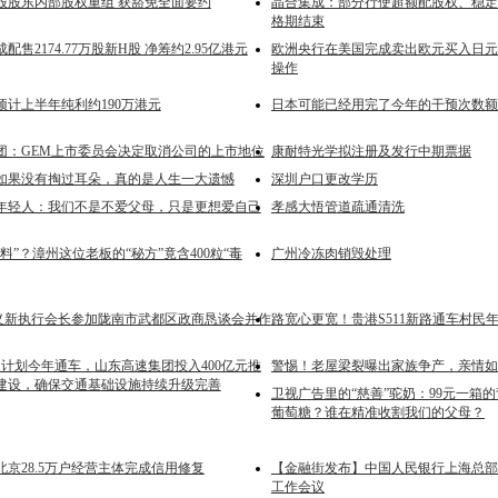
股股东内部股权重组 获豁免全面要约
晶合集成：部分行使超额配股权、稳定
格期结束
售2174.77万股新H股 净筹约2.95亿港元
欧洲央行在美国完成卖出欧元买入日元
操作
预计上半年纯利约190万港元
日本可能已经用完了今年的干预次数额
团：GEM上市委员会决定取消公司的上市地位
康耐特光学拟注册及发行中期票据
如果没有掏过耳朵，真的是人生一大遗憾
深圳户口更改学历
年轻人：我们不是不爱父母，只是更想爱自己
孝感大悟管道疏通清洗
料”？漳州这位老板的“秘方”竟含400粒“毒
广州冷冻肉销毁处理
」李义新执行会长参加陇南市武都区政商恳谈会并作
路宽心更宽！贵港S511新路通车村民
速计划今年通车，山东高速集团投入400亿元推
警惕！老屋梁裂曝出家族争产，亲情如
建设，确保交通基础设施持续升级完善
卫视广告里的“慈善”驼奶：99元一箱
葡萄糖？谁在精准收割我们的父母？
年北京28.5万户经营主体完成信用修复
【金融街发布】中国人民银行上海总部召
工作会议