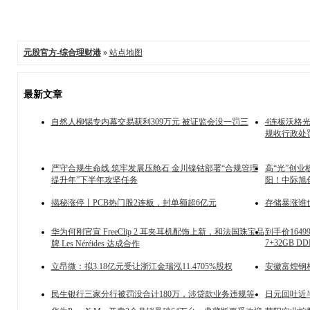
元股官方-综合理财港
»
站点地图
最新文章
自然人柳锡专内幕交易获利309万元 被证监会没一罚三
4连板沃格
规收行政处
严守合规生命线 筑牢发展压舱石 金川镍钴部署“合规管理
高“光”创业
提升年”下半年攻坚任务
阳！中际旭
揭秘涨停丨PCB热门股2连板，封单额超6亿元
存储暴涨谁也躲
华为何刚官宣 FreeClip 2 耳夹耳机配饰上新，和法国珠宝品
到手价164
7+32GB DD
牌 Les Néréides 达成合作
立昂微：拟3.18亿元受让浙江金瑞泓11.4705%股权
安徽富煌钢
民生银行三家分行被罚没合计180万，涉贷款业务违规等
日元回吐近