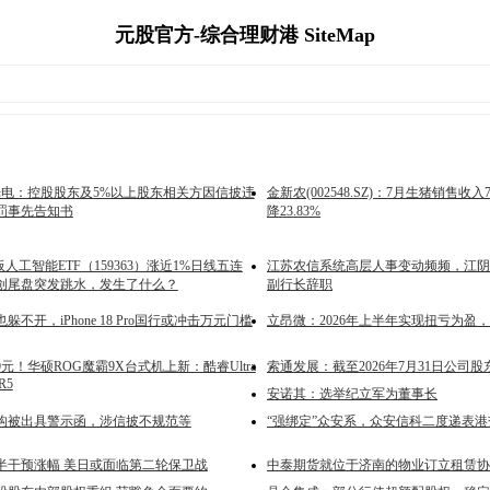
元股官方-综合理财港 SiteMap
光电：控股股东及5%以上股东相关方因信披违
金新农(002548.SZ)：7月生猪销售收入7
罚事先告知书
降23.83%
板人工智能ETF（159363）涨近1%日线五连
江苏农信系统高层人事变动频频，江阴
创尾盘突发跳水，发生了什么？
副行长辞职
不开，iPhone 18 Pro国行或冲击万元门槛
立昂微：2026年上半年实现扭亏为盈，净
99元！华硕ROG魔霸9X台式机上新：酷睿Ultra
索通发展：截至2026年7月31日公司股东
R5
安诺其：选举纪立军为董事长
构被出具警示函，涉信披不规范等
“强绑定”众安系，众安信科二度递表港
半干预涨幅 美日或面临第二轮保卫战
中泰期货就位于济南的物业订立租赁协