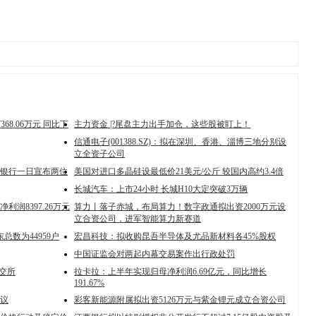
368.06万元 同比下
主力资金 |?尾盘主力出手加仓，这些股被盯上！
信通电子(001388.SZ)：拟在深圳、香港、淄博三地分别设
立全资子公司
银行一日宣布两位
美国对进口多晶硅设最低价21美元/公斤 较国内高约3.4倍
长城汽车：上市24小时 长城H10大定突破3万辆
利润8397.26万元
算力丨落子赤城，布局算力！数字政通拟出资2000万元设
立合资公司，进军智能算力新赛道
总数为44959户
宏昌科技：拟收购昆吾半导体及尤品新材料各45%股权
中国证监会对两起内幕交易案作出行政处罚
交所
拉卡拉：上半年实现归母净利润6.69亿元，同比增长
191.67%
议
彩客新能源附属拟出资5126万元与紫金锂元成立合资公司