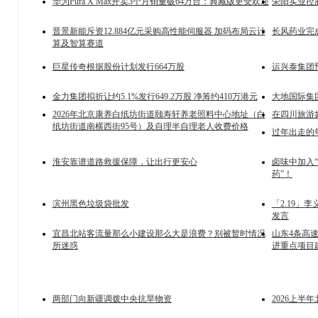
华为Pura X Max开卖3个月销量破64万台：典藏版更受欢迎
荣阳实业控
晋景新能斥资12.884亿元采购高性能伺服器 加码布局云计
长风药业完成配
算及智算赛道
巨星传奇根据股份计划发行664万股
运兴泰集团
金力集团拟折让约5.1%发行649.2万股 净筹约410万港元
大地国际集
2026年北京康养白纸坊街道颐寿轩养老照料中心地址（白
在四川旅游
纸坊街道南横西街95号）及自理半自理老人收费价格
过年出走的
淮安靠谱道路救援保障，让出行更安心
卤味中加入“
药”！
滨州黑色垃圾袋批发
「2.19
发言
宜昌北站客流量那么小建设那么大是浪费？别被暂时情况
山东4条高
所迷惑
进重点项目
两部门向新疆调拨中央抗旱物资
2026上半