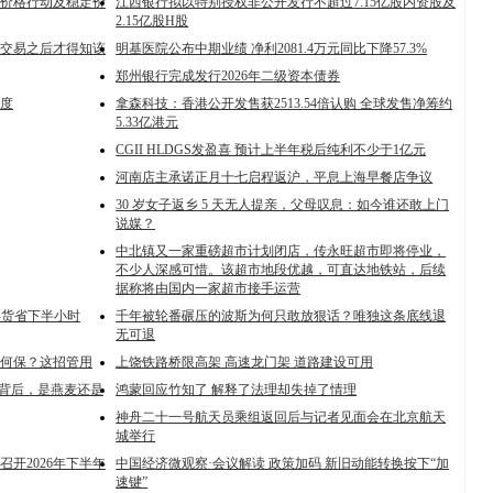
价格行动及稳定价
江西银行拟以特别授权非公开发行不超过7.15亿股内资股及
2.15亿股H股
交易之后才得知该
明基医院公布中期业绩 净利2081.4万元同比下降57.3%
郑州银行完成发行2026年二级资本债券
度
拿森科技：香港公开发售获2513.54倍认购 全球发售净筹约
5.33亿港元
CGII HLDGS发盈喜 预计上半年税后纯利不少于1亿元
河南店主承诺正月十七启程返沪，平息上海早餐店争议
30 岁女子返乡 5 天无人提亲，父母叹息：如今谁还敢上门
说媒？
中北镇又一家重磅超市计划闭店，传永旺超市即将停业，
不少人深感可惜。该超市地段优越，可直达地铁站，后续
据称将由国内一家超市接手运营
年货省下半小时
千年被轮番碾压的波斯为何只敢放狠话？唯独这条底线退
无可退
何保？这招管用
上饶铁路桥限高架 高速龙门架 道路建设可用
的背后，是燕麦还是
鸿蒙回应竹知了 解释了法理却失掉了情理
神舟二十一号航天员乘组返回后与记者见面会在北京航天
城举行
开2026年下半年
中国经济微观察·会议解读 政策加码 新旧动能转换按下“加
速键”